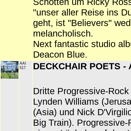
Schotten um Ricky Ros
"unser aller Reise ins D
geht, ist "Believers" we
melancholisch.
Next fantastic studio al
Deacon Blue.
AAI
DECKCHAIR POETS - A 
517
Dritte Progressive-Rock
Lynden Williams (Jerus
(Asia) und Nick D'Virgil
Big Train). Progressive