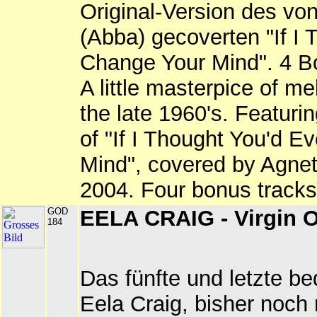
Original-Version des vo
(Abba) gecoverten "If I
Change Your Mind". 4 Bo
A little masterpice of m
the late 1960's. Featurin
of "If I Thought You'd 
Mind", covered by Agnet
2004. Four bonus tracks
GOD
EELA CRAIG - Virgin O
184
Das fünfte und letzte b
Eela Craig, bisher noch