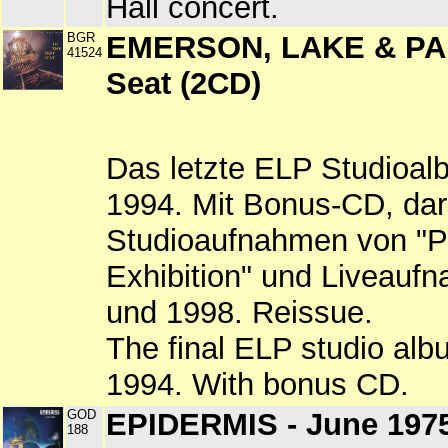
Hall concert.
BGR
EMERSON, LAKE & PAL
41524
Seat (2CD)
Das letzte ELP Studioalb
1994. Mit Bonus-CD, dara
Studioaufnahmen von "P
Exhibition" und Liveauf
und 1998. Reissue.
The final ELP studio albu
1994. With bonus CD.
GOD
EPIDERMIS - June 197
188