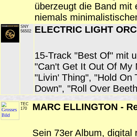
überzeugt die Band mit
niemals minimalistische
SNY
ELECTRIC LIGHT ORCH
56502
15-Track "Best Of" mit 
"Can't Get It Out Of My 
"Livin' Thing", "Hold On 
Down", "Roll Over Beet
TEC
MARC ELLINGTON - Res
170
Sein 73er Album, digital 