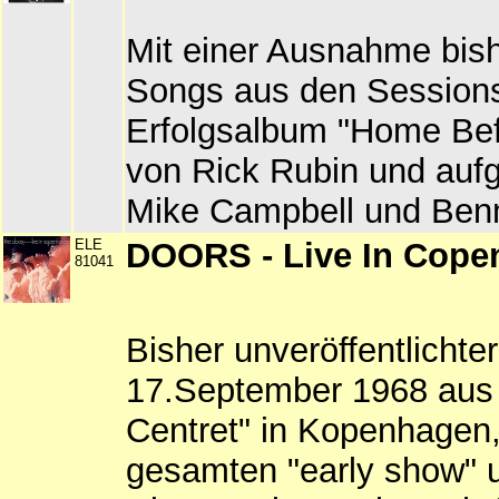
Mit einer Ausnahme bish
Songs aus den Session
Erfolgsalbum "Home Bef
von Rick Rubin und auf
Mike Campbell und Ben
ELE
DOORS - Live In Cope
81041
Bisher unveröffentlichte
17.September 1968 aus
Centret" in Kopenhagen
gesamten "early show" u