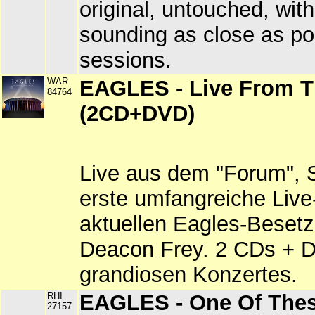
original, untouched, wit
sounding as close as po
sessions.
WAR
EAGLES - Live From 
84764
(2CD+DVD)
Live aus dem "Forum", 
erste umfangreiche Liv
aktuellen Eagles-Besetz
Deacon Frey. 2 CDs + 
grandiosen Konzertes.
RHI
EAGLES - One Of Thes
27157