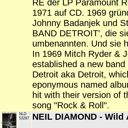
RE der LP Paramount R
1971 auf CD. 1969 grü
Johnny Badanjek und St
BAND DETROIT', die si
umbenannten. Und sie h
In 1969 Mitch Ryder & 
established a new band
Detroit aka Detroit, whi
eponymous named album
hit with their version o
song "Rock & Roll".
NLD
NEIL DIAMOND - Wild 
53297