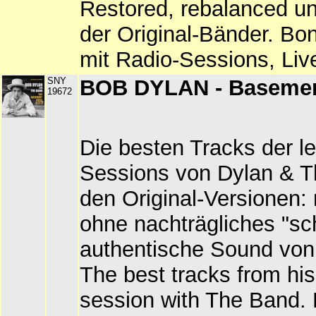
Restored, rebalanced un
der Original-Bänder. B
mit Radio-Sessions, Li
SNY
BOB DYLAN - Basemen
19672
Die besten Tracks der l
Sessions von Dylan & T
den Original-Versionen:
ohne nachträgliches "sc
authentische Sound von
The best tracks from hi
session with The Band. F