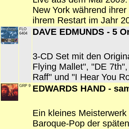
New York während ihrer 
ihrem Restart im Jahr 2
FLO
DAVE EDMUNDS - 5 Ori
6404
3-CD Set mit den Origin
Flying Mallet", "DE 7th", 
Raff" und "I Hear You Roc
GRP 9
EDWARDS HAND - sa
Ein kleines Meisterwerk
Baroque-Pop der späten 