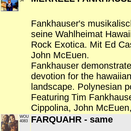
54
Fankhauser's musikalisc
seine Wahlheimat Hawaii
Rock Exotica. Mit Ed Cas
John McEuen.
Fankhauser demonstrates
devotion for the hawaiian
landscape. Polynesian p
Featuring Tim Fankhause
Cippolina, John McEuen
WOU
FARQUAHR - same
4083