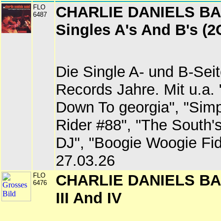
FLO
CHARLIE DANIELS BAN
6487
Singles A's And B's (2
Die Single A- und B-Seit
Records Jahre. Mit u.a.
Down To georgia", "Sim
Rider #88", "The South's
DJ", "Boogie Woogie Fid
27.03.26
FLO
CHARLIE DANIELS BAN
6476
III And IV