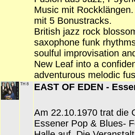
Music mit Rockklängen. 
mit 5 Bonustracks.
British jazz rock blossom
saxophone funk rhythms
soulful improvisation an
New Leaf into a confide
adventurous melodic fus
TH 8
EAST OF EDEN - Esse
Am 22.10.1970 trat die 
Essener Pop & Blues- Fe
Halle auf. Die Veransta