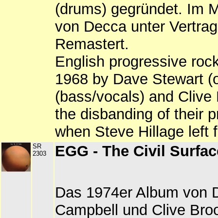
(drums) gegründet. Im 
von Decca unter Vertr
Remastert.
English progressive roc
1968 by Dave Stewart (
(bass/vocals) and Clive 
the disbanding of their p
when Steve Hillage left f
SR
EGG - The Civil Surfac
2303
Das 1974er Album von 
Campbell und Clive Broo