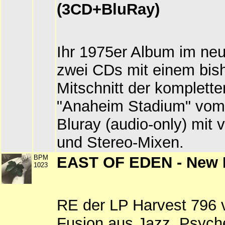
(3CD+BluRay)
Ihr 1975er Album im ne
zwei CDs mit einem bish
Mitschnitt der komplet
"Anaheim Stadium" vom
Bluray (audio-only) mit
und Stereo-Mixen.
BPM
EAST OF EDEN - New 
1023
RE der LP Harvest 796 
Fusion aus Jazz, Psych