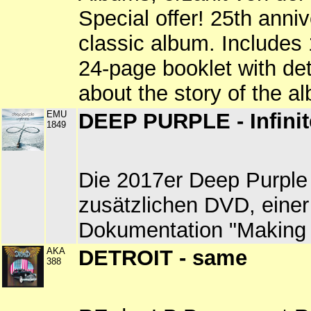
Special offer! 25th anniv
classic album. Includes
24-page booklet with det
about the story of the a
EMU
DEEP PURPLE - Infini
1849
Die 2017er Deep Purple
zusätzlichen DVD, einer
Dokumentation "Making O
AKA
DETROIT - same
388