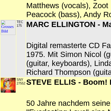
Matthews (vocals), Zoot
Peacock (bass), Andy Rob
TEC
MARC ELLINGTON - Ma
175
Digital remasterte CD F
1975. Mit Simon Nicol (g
(guitar, keyboards), Lin
Richard Thompson (guita
SNY
STEVE ELLIS - Boom! 
27552
50 Jahre nachdem seine 