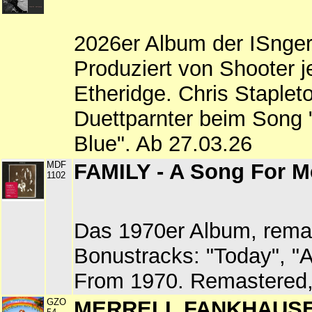
2026er Album der ISnger
Produziert von Shooter 
Etheridge. Chris Staplet
Duettparnter beim Song 
Blue". Ab 27.03.26
MDF
FAMILY - A Song For M
1102
Das 1970er Album, remas
Bonustracks: "Today", "A
From 1970. Remastered,
GZO
MERRELL FANKHAUSER