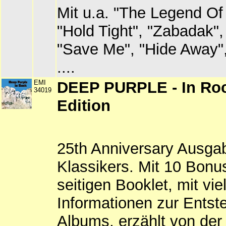
Mit u.a. "The Legend Of
"Hold Tight", "Zabadak",
"Save Me", "Hide Away"
....
EMI
DEEP PURPLE - In Rock
34019
Edition
25th Anniversary Ausga
Klassikers. Mit 10 Bonu
seitigen Booklet, mit vi
Informationen zur Ents
Albums, erzählt von der