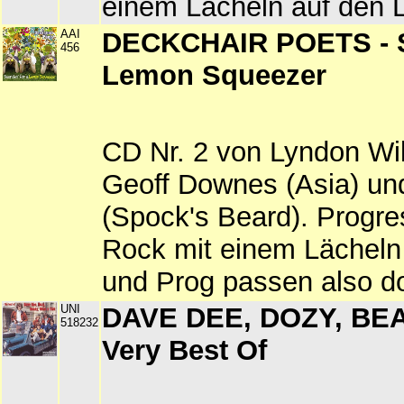
einem Lächeln auf den 
AAI
DECKCHAIR POETS - S
456
Lemon Squeezer
CD Nr. 2 von Lyndon Wil
Geoff Downes (Asia) und 
(Spock's Beard). Progre
Rock mit einem Lächeln
und Prog passen also 
UNI
DAVE DEE, DOZY, BEA
518232
Very Best Of