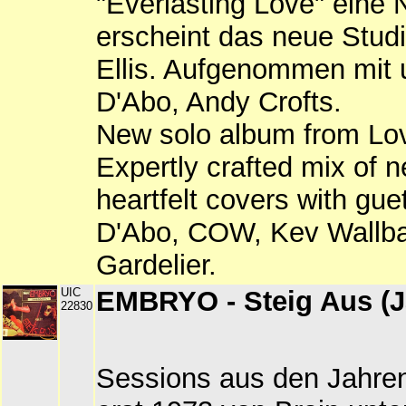
"Everlasting Love" eine
erscheint das neue Stud
Ellis. Aufgenommen mit u
D'Abo, Andy Crofts.
New solo album from Love
Expertly crafted mix of
heartfelt covers with gue
D'Abo, COW, Kev Wallba
Gardelier.
UIC
EMBRYO - Steig Aus (J
22830
Sessions aus den Jahren