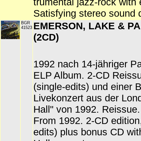
trumental jazz-rock with
Satisfying stereo sound q
BGR
EMERSON, LAKE & PAL
41523
(2CD)
1992 nach 14-jähriger Pa
ELP Album. 2-CD Reissu
(single-edits) und einer
Livekonzert aus der Lond
Hall" von 1992. Reissue.
From 1992. 2-CD edition,
edits) plus bonus CD wit