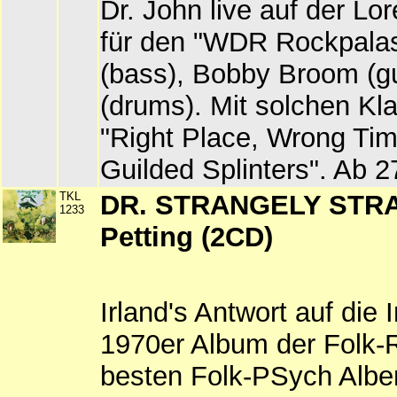
Dr. John live auf der Lo
für den "WDR Rockpalast
(bass), Bobby Broom (gu
(drums). Mit solchen Kla
"Right Place, Wrong Tim
Guilded Splinters". Ab 2
TKL
DR. STRANGELY STRA
1233
Petting (2CD)
Irland's Antwort auf die 
1970er Album der Folk-
besten Folk-PSych Albe