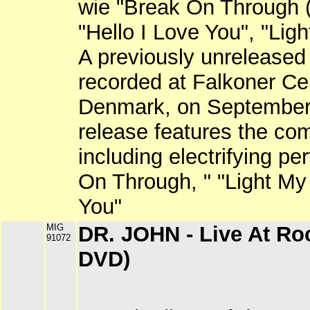
wie "Break On Through (
"Hello I Love You", "Light
A previously unreleased
recorded at Falkoner Ce
Denmark, on September
release features the com
including electrifying p
On Through, " "Light My 
You"
MIG
DR. JOHN - Live At Ro
91072
DVD)