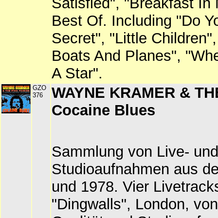
Satisfied", "Breakfast In 
Best Of. Including "Do 
Secret", "Little Children"
Boats And Planes", "Wh
A Star".
GZO
WAYNE KRAMER & THE 
376
Cocaine Blues
Sammlung von Live- un
Studioaufnahmen aus de
und 1978. Vier Livetrac
"Dingwalls", London, von