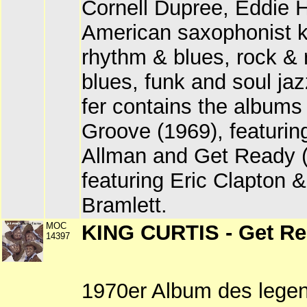
Cornell Dupree, Eddie H
American saxophonist 
rhythm & blues, rock & r
blues, funk and soul jaz
fer contains the albums
Groove (1969), featuri
Allman and Get Ready 
featuring Eric Clapton 
Bramlett.
MOC
KING CURTIS - Get R
14397
1970er Album des lege