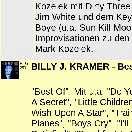
Kozelek mit Dirty Thre
Jim White und dem Key
Boye (u.a. Sun Kill Moo
Improvisationen zu den
Mark Kozelek.
PEG
BILLY J. KRAMER - Bes
250
"Best Of". Mit u.a. "Do
A Secret", "Little Childr
Wish Upon A Star", "Tra
Planes", "Boys Cry", "I'l