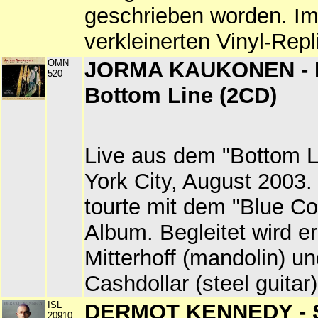
geschrieben worden. I
verkleinerten Vinyl-Repl
OMN
JORMA KAUKONEN - L
520
Bottom Line (2CD)
Live aus dem "Bottom L
York City, August 2003
tourte mit dem "Blue Co
Album. Begleitet wird e
Mitterhoff (mandolin) u
Cashdollar (steel guitar)
ISL
DERMOT KENNEDY - 
20910