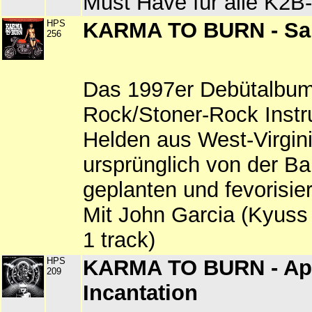
Must Have für alle K2B
HPS
KARMA TO BURN - Sa
256
Das 1997er Debütalbum
Rock/Stoner-Rock Instr
Helden aus West-Virgini
ursprünglich von der B
geplanten und fevorisie
Mit John Garcia (Kyuss 
1 track)
HPS
KARMA TO BURN - Ap
209
Incantation