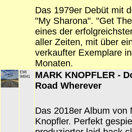
Das 1979er Debüt mit d
"My Sharona". "Get Th
eines der erfolgreichst
aller Zeiten, mit über ei
verkaufter Exemplare in
Monaten.
EMI
MARK KNOPFLER - D
94041
Road Wherever
Das 2018er Album von 
Knopfler. Perfekt gespie
produzierter laid-back 