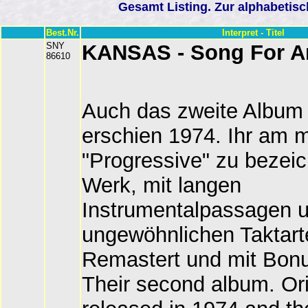
Gesamt Listing. Zur alphabetis
Best.Nr.
Interpret - Titel
SNY
KANSAS - Song For A
86610
Auch das zweite Album
erschien 1974. Ihr am m
"Progressive" zu bezei
Werk, mit langen
Instrumentalpassagen 
ungewöhnlichen Taktart
Remastert und mit Bonu
Their second album. Ori