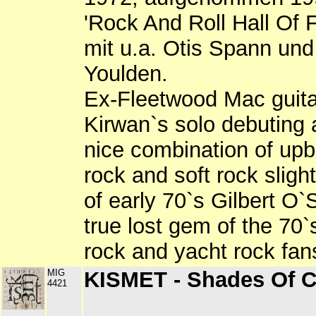
'Rock And Roll Hall Of
mit u.a. Otis Spann und
Youlden.
Ex-Fleetwood Mac guita
Kirwan`s solo debuting 
nice combination of up
rock and soft rock sligh
of early 70`s Gilbert O`S
true lost gem of the 70`
rock and yacht rock fan
MIG
KISMET - Shades Of Cl
4421