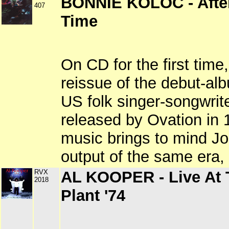
BONNIE KOLOC - After
407
Time
On CD for the first time,
reissue of the debut-al
US folk singer-songwriter
released by Ovation in 
music brings to mind Jon
output of the same era,
RVX
AL KOOPER - Live At 
2018
Plant '74