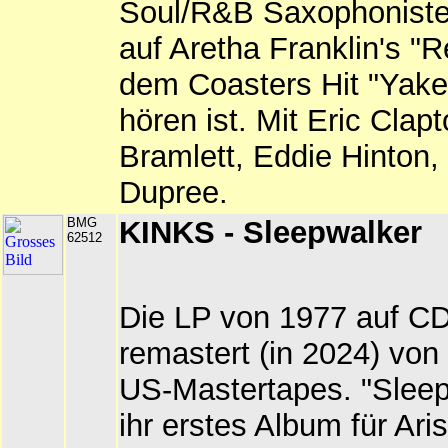
Soul/R&B Saxophonisten
auf Aretha Franklin's "
dem Coasters Hit "Yake
hören ist. Mit Eric Clap
Bramlett, Eddie Hinton,
Dupree.
BMG
KINKS - Sleepwalker
62512
Die LP von 1977 auf CD.
remastert (in 2024) von
US-Mastertapes. "Sleep
ihr erstes Album für Ari