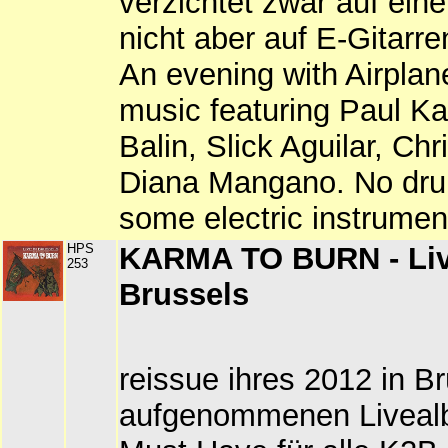
verzichtet zwar auf ei
nicht aber auf E-Gitarr
An evening with Airplan
music featuring Paul Ka
Balin, Slick Aguilar, Ch
Diana Mangano. No dr
some electric instrumen
HPS
KARMA TO BURN - Liv
253
Brussels
reissue ihres 2012 in B
aufgenommenen Liveal