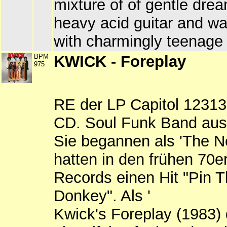
mixture of of gentle dr
heavy acid guitar and w
with charmingly teenage 
BPM
KWICK - Foreplay
975
RE der LP Capitol 12313
CD. Soul Funk Band au
Sie begannen als 'The 
hatten in den frühen 70
Records einen Hit "Pin T
Donkey". Als '
Kwick's Foreplay (1983) 