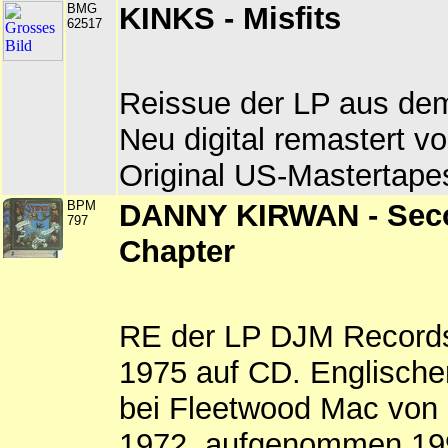
BMG
KINKS - Misfits
62517
Reissue der LP aus de
Neu digital remastert v
Original US-Mastertape
BPM
DANNY KIRWAN - Sec
797
Chapter
RE der LP DJM Record
1975 auf CD. Englischer
bei Fleetwood Mac von 
1972, aufgenommen 199