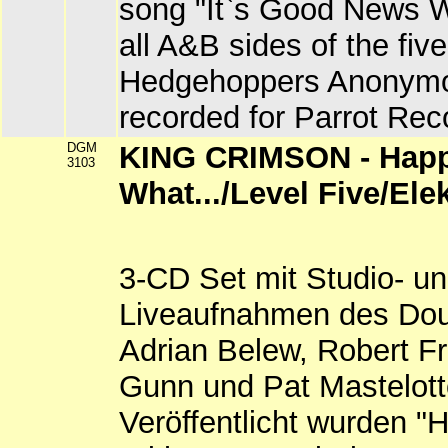
song "It`s Good News 
all A&B sides of the five
Hedgehoppers Anonym
recorded for Parrot Rec
DGM
KING CRIMSON - Happ
3103
What.../Level Five/Elek
3-CD Set mit Studio- u
Liveaufnahmen des Do
Adrian Belew, Robert Fr
Gunn und Pat Mastelott
Veröffentlicht wurden "