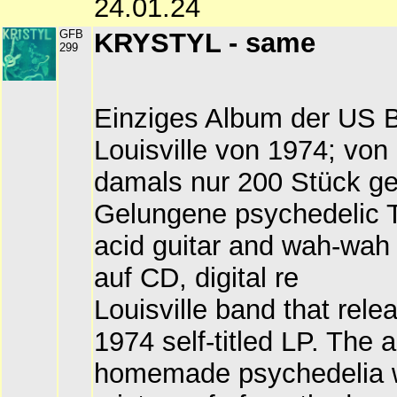
24.01.24
GFB
KRYSTYL - same
299
Einziges Album der US 
Louisville von 1974; von
damals nur 200 Stück gef
Gelungene psychedelic T
acid guitar and wah-wah 
auf CD, digital re
Louisville band that rele
1974 self-titled LP. The 
homemade psychedelia w