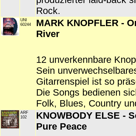
Rock.
UNI
MARK KNOPFLER - O
60244
River
12 unverkennbare Knopf
Sein unverwechselbare
Gitarrenspiel ist so präs
Die Songs bedienen sic
Folk, Blues, Country u
ARF
KNOWBODY ELSE - So
102
Pure Peace