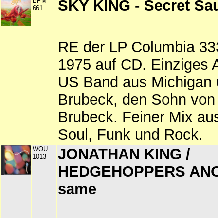
BPM
SKY KING - Secret Sa
661
RE der LP Columbia 33
1975 auf CD. Einziges 
US Band aus Michigan 
Brubeck, den Sohn von
Brubeck. Feiner Mix au
Soul, Funk und Rock.
WOU
JONATHAN KING /
1013
HEDGEHOPPERS ANO
same