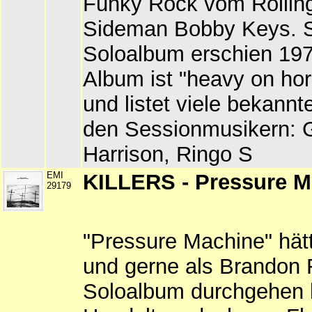
Funky Rock vom Rollin
Sideman Bobby Keys. 
Soloalbum erschien 19
Album ist "heavy on ho
und listet viele bekann
den Sessionmusikern: 
Harrison, Ringo S
EMI
KILLERS - Pressure M
29179
"Pressure Machine" hät
und gerne als Brandon 
Soloalbum durchgehen 