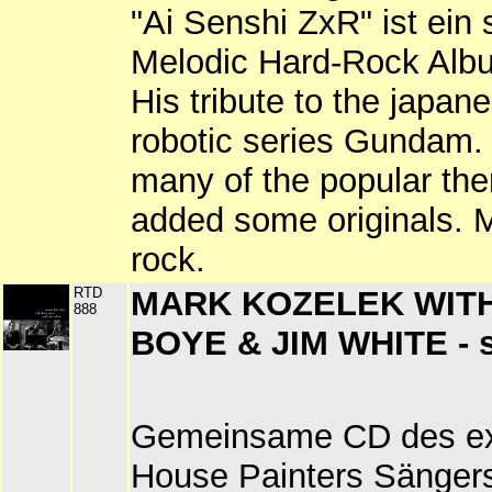
"Ai Senshi ZxR" ist ein 
Melodic Hard-Rock Alb
His tribute to the japa
robotic series Gundam.
many of the popular th
added some originals. 
rock.
RTD
MARK KOZELEK WIT
888
BOYE & JIM WHITE - 
Gemeinsame CD des e
House Painters Sänger